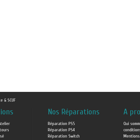
te & SCUF
ions
Nos Réparations
A pr
Atelier
Réparation PS5
Qui somm
etours
Réparation PS4
conditio
isé
Réparation Switch
Mentions