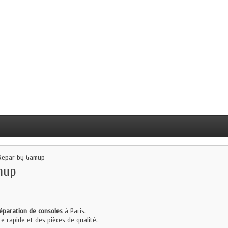
e-Repar by Gamup
mup
réparation de consoles
à Paris.
e rapide et des pièces de qualité.