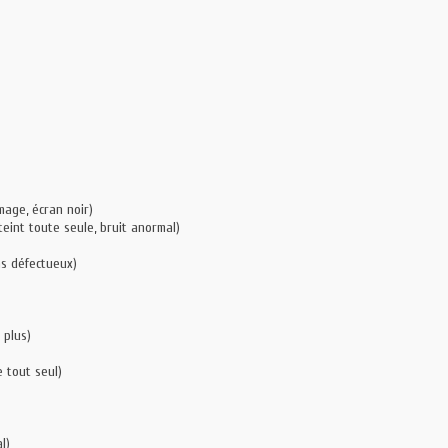
mage, écran noir)
teint toute seule, bruit anormal)
ns défectueux)
 plus)
e tout seul)
l)