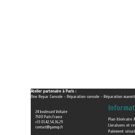
Atelier partenaire à Paris :
One Repar Console
–
Réparation console
–
Réparation manet
Informat
24 boulevard Voltaire
75011 Paris France
Plan itinéraire 
+33 01.42.54.36.29
Livraisons et r
contact@gamup.fr
Paiement sécur