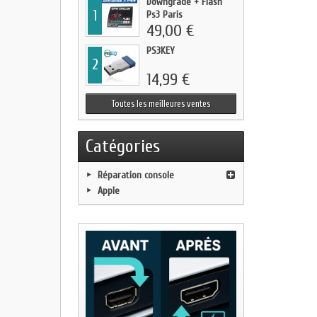
Downgrade + Flash
1
Ps3 Paris
49,00 €
PS3KEY
2
14,99 €
Toutes les meilleures ventes
Catégories
Réparation console
Apple