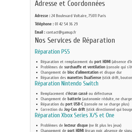
Adresse et Coordonnées
Adresse :
24 Boulevard Voltaire, 75011 Paris
Téléphone :
01 42 54 36 29
Email :
contact@gamup.fr
Nos Services de Réparation
Réparation PS5
Réparation et remplacement du
port HDMI
(absence d’i
Problèmes de
surchauffe et ventilation
(console qui s’é
Changement de
bloc d’alimentation
et disque dur
Réparation des
manettes DualSense
(stick drift, bouto
Réparation Nintendo Switch
Remplacement d’
écran cassé
ou défectueux
Changement de
batterie
(autonomie réduite, ne charge
Réparation du
port USB-C
(console ne se charge plus)
Correction du
Joy-Con drift
(stick directionnel qui boug
Réparation Xbox Series X/S et One
Problèmes de
lecteur disque
(ne lit plus les jeux)
Changement de
port HDMI
(écran noir, absence de signa