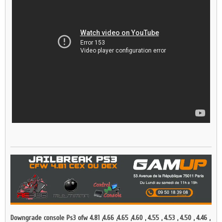
Downgrade console Ps3 ofw 4.81 ,4.66 ,4.65 ,4.60 , 4.55 , 4.53 , 4.50 , 4.46 ,