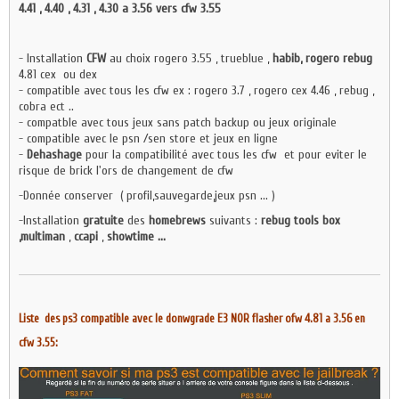
4.41 , 4.40 , 4.31 , 4.30 a 3.56 vers cfw 3.55
- Installation
CFW
au choix rogero 3.55 , trueblue ,
habib, rogero
rebug
4.81 cex ou dex
- compatible avec tous les cfw ex : rogero 3.7 , rogero cex 4.46 , rebug ,
cobra ect ..
- compatble avec tous jeux sans patch backup ou jeux originale
- compatible avec le psn /sen store et jeux en ligne
-
Dehashage
pour la compatibilité avec tous les cfw et pour eviter le
risque de brick l'ors de changement de cfw
-Donnée conserver ( profil,sauvegarde,jeux psn ... )
-Installation
gratuite
des
homebrews
suivants :
rebug tools box
,multiman
,
ccapi
,
showtime ...
Liste des ps3 compatible avec le donwgrade E3 NOR flasher ofw 4.81 a 3.56 en
cfw 3.55: