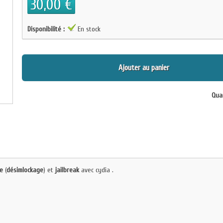
30,00 €
Disponibilité :
En stock
Ajouter au panier
Quan
e
(
désimlockage
) et
jailbreak
avec cydia .