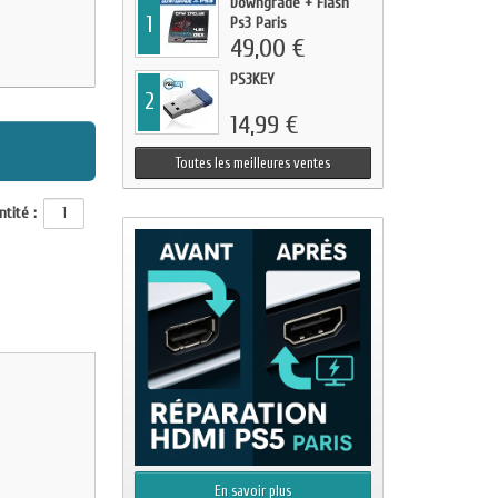
Downgrade + Flash
1
Ps3 Paris
49,00 €
PS3KEY
2
14,99 €
Toutes les meilleures ventes
tité :
En savoir plus