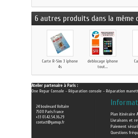
6 autres produits dans la même c
Carte R-Sim 3 iphone
deblocage iphone
Ca
4s
tout...
Atelier partenaire à Paris :
One Repar Console
–
Réparation console
–
Réparation manet
Informat
24 boulevard Voltaire
75011 Paris France
Plan itinéraire 
+33 01.42.54.36.29
Livraisons et r
contact@gamup.fr
Paiement sécur
Questions fréq