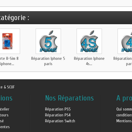
atégorie :
rte R-Sim 8
Réparation Iphone 5
Réparation Iphone
Réparation
iphone...
paris
4s...
par
te & SCUF
ions
Nos Réparations
A pr
Atelier
Réparation PS5
Qui somm
etours
Réparation PS4
conditio
isé
Réparation Switch
Mentions
uentes