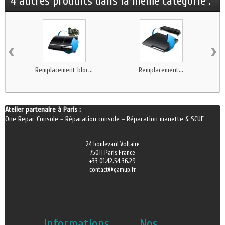
4 autres produits dans la même catégorie :
‹
›
Remplacement bloc...
Remplacement...
Atelier partenaire à Paris :
One Repar Console
–
Réparation console
–
Réparation manette & SCUF
24 boulevard Voltaire
75011 Paris France
+33 01.42.54.36.29
contact@gamup.fr
Informations
Nos