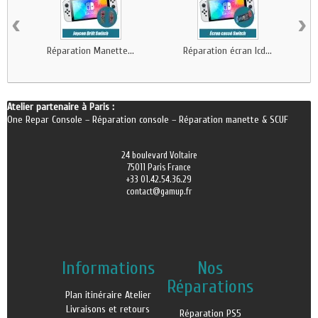
‹
›
Réparation Manette...
Réparation écran lcd...
Atelier partenaire à Paris :
One Repar Console
–
Réparation console
–
Réparation manette & SCUF
24 boulevard Voltaire
75011 Paris France
+33 01.42.54.36.29
contact@gamup.fr
Informations
Nos
Réparations
Plan itinéraire Atelier
Livraisons et retours
Réparation PS5