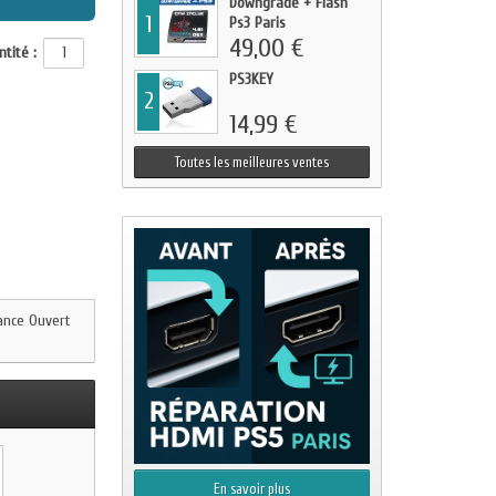
Downgrade + Flash
1
Ps3 Paris
49,00 €
tité :
PS3KEY
2
14,99 €
Toutes les meilleures ventes
dance Ouvert
En savoir plus