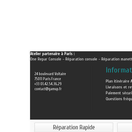
Atelier partenaire à Paris :
One Repar Console
–
Réparation console
–
Réparation manet
Informat
24 boulevard Voltaire
75011 Paris France
Plan itinéraire 
+33 01.42.54.36.29
Livraisons et r
contact@gamup.fr
Paiement sécur
Questions fréq
Réparation Rapide