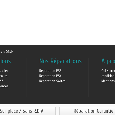
te & SCUF
ions
Nos Réparations
A pr
Atelier
Réparation PS5
Qui somm
etours
Réparation PS4
conditio
isé
Réparation Switch
Mentions
uentes
Sur place / Sans R.D.V
Réparation Garantie