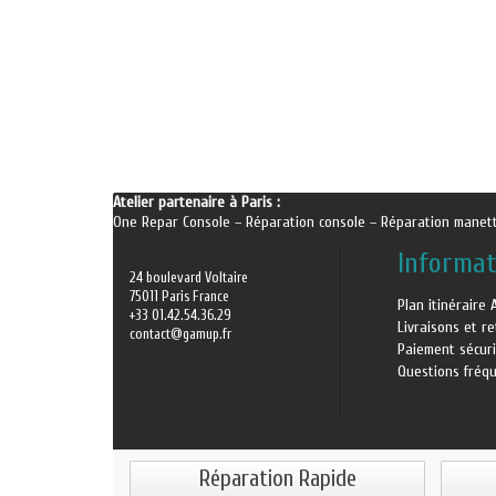
Atelier partenaire à Paris :
One Repar Console
–
Réparation console
–
Réparation manet
Informat
24 boulevard Voltaire
75011 Paris France
Plan itinéraire 
+33 01.42.54.36.29
Livraisons et r
contact@gamup.fr
Paiement sécur
Questions fréq
Réparation Rapide