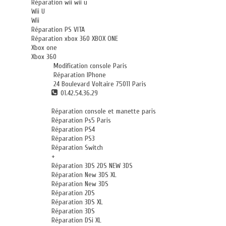
Réparation wii wii u
Wii U
Wii
Réparation PS VITA
Réparation xbox 360 XBOX ONE
Xbox one
Xbox 360
Modification console Paris
Réparation IPhone
24 Boulevard Voltaire 75011 Paris
01.42.54.36.29
Réparation console et manette paris
Réparation Ps5 Paris
Réparation PS4
Réparation PS3
Réparation Switch
+
Réparation 3DS 2DS NEW 3DS
Réparation New 3DS XL
Réparation New 3DS
Réparation 2DS
Réparation 3DS XL
Réparation 3DS
Réparation DSi XL