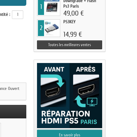
Downgrade + Flash
1
Ps3 Paris
49,00 €
tité :
PS3KEY
2
14,99 €
Toutes les meilleures ventes
dance Ouvert
En savoir plus