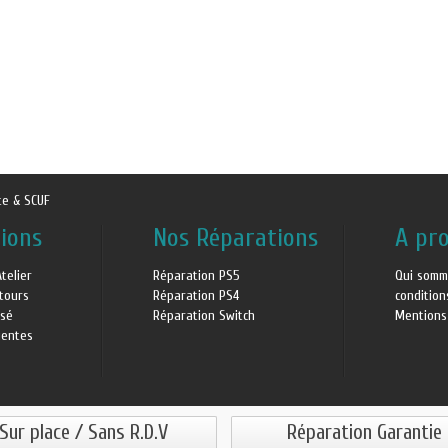
te & SCUF
ions
Nos Réparations
A pr
Atelier
Réparation PS5
Qui somm
etours
Réparation PS4
conditio
isé
Réparation Switch
Mentions
uentes
Sur place / Sans R.D.V
Réparation Garantie