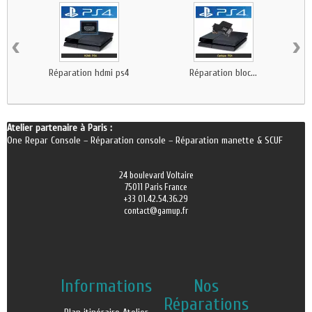
‹
›
Réparation hdmi ps4
Réparation bloc...
R
Atelier partenaire à Paris :
One Repar Console
–
Réparation console
–
Réparation manette & SCUF
24 boulevard Voltaire
75011 Paris France
+33 01.42.54.36.29
contact@gamup.fr
Informations
Nos
Réparations